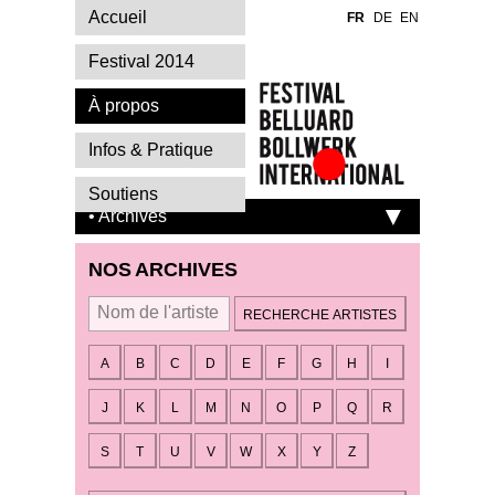
Accueil
FR
DE
EN
Festival 2014
À propos
Infos & Pratique
Festival Belluard
Soutiens
Bollwerk
• Archives
International
NOS ARCHIVES
Par artiste
A
B
C
D
E
F
G
H
I
J
K
L
M
N
O
P
Q
R
S
T
U
V
W
X
Y
Z