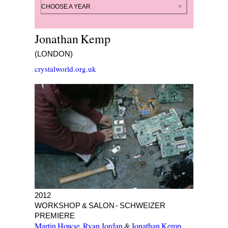
By year
CHOOSE A YEAR
Jonathan Kemp
(LONDON)
crystalworld.org.uk
RECRYSTALLIZATION
2012
WORKSHOP & SALON - SCHWEIZER
PREMIERE
Martin Howse
,
Ryan Jordan
&
Jonathan Kemp