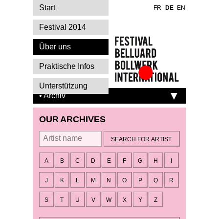
Start
FR
DE
EN
Festival 2014
Über uns
Praktische Infos
Festival Belluard
Unterstützung
Bollwerk
• Archiv
International
OUR ARCHIVES
By artist
A
B
C
D
E
F
G
H
I
J
K
L
M
N
O
P
Q
R
S
T
U
V
W
X
Y
Z