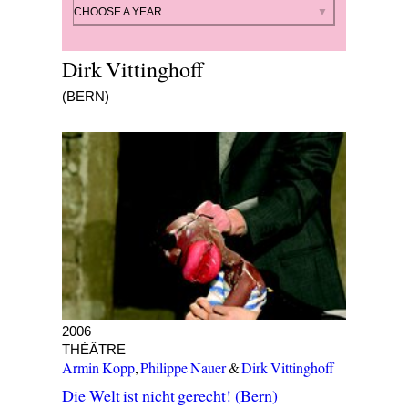
By year
CHOOSE A YEAR
Dirk Vittinghoff
(BERN)
Die Welt ist nicht gerecht!
2006
THÉÂTRE
Armin Kopp
,
Philippe Nauer
&
Dirk Vittinghoff
Die Welt ist nicht gerecht! (Bern)