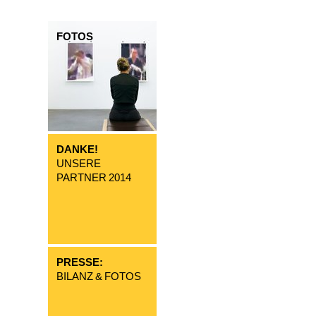
FOTOS
DANKE!
UNSERE
PARTNER 2014
PRESSE:
BILANZ & FOTOS