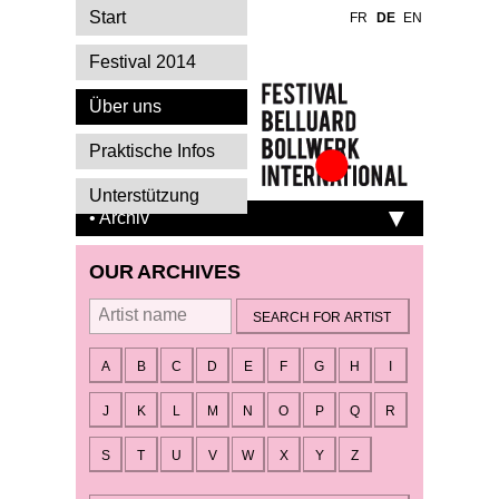
Start
FR
DE
EN
Festival 2014
Über uns
Praktische Infos
Festival Belluard
Unterstützung
Bollwerk
• Archiv
International
OUR ARCHIVES
By artist
A
B
C
D
E
F
G
H
I
J
K
L
M
N
O
P
Q
R
S
T
U
V
W
X
Y
Z