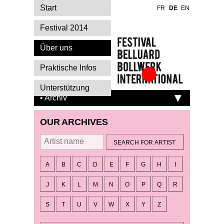
Start
FR
DE
EN
Festival 2014
Über uns
Praktische Infos
Festival Belluard
Unterstützung
Bollwerk
• Archiv
International
OUR ARCHIVES
By artist
A
B
C
D
E
F
G
H
I
J
K
L
M
N
O
P
Q
R
S
T
U
V
W
X
Y
Z